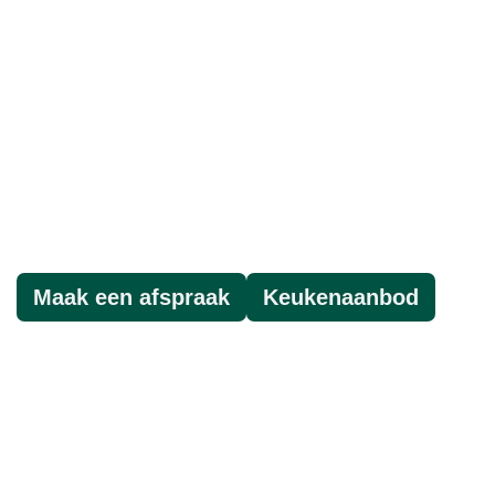
De voordeligste
keukenzaak
van het Noorden!
Maak een afspraak
Keukenaanbod