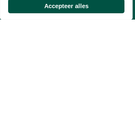
Accepteer alles
Easytouch Roest rood
Van€9200 voor:
€6650