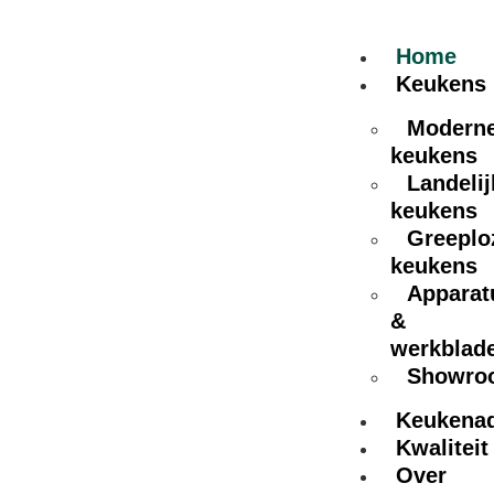
Home
Keukens
Modern
keukens
Landelij
keukens
Greeplo
keukens
Apparat
&
werkblad
Showro
Keukena
Kwaliteit
Over